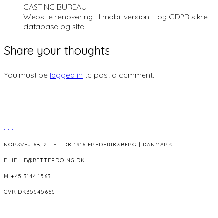
CASTING BUREAU
Website renovering til mobil version – og GDPR sikret
database og site
Share your thoughts
You must be
logged in
to post a comment.
.
.
.
NORSVEJ 6B, 2 TH | DK-1916 FREDERIKSBERG | DANMARK
E HELLE@BETTERDOING.DK
M +45 3144 1563
CVR DK35545665