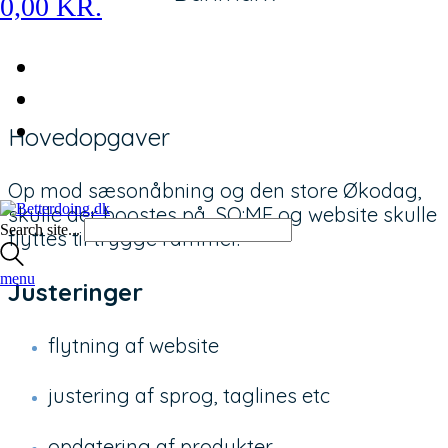
0,00
KR.
Hovedopgaver
Op mod sæsonåbning og den store Økodag,
skulle der boostes på SO:ME og website skulle
Search site...
flyttes til trygge rammer.
menu
Justeringer
flytning af website
justering af sprog, taglines etc
opdatering af produkter