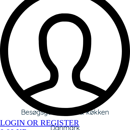
Besøgsgård, butik & køkken
LOGIN OR REGISTER
Danmark