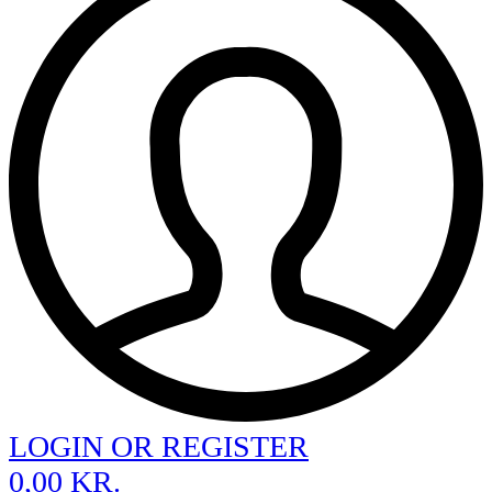
LOGIN OR REGISTER
0,00
KR.