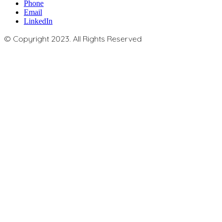
Phone
Email
LinkedIn
© Copyright 2023. All Rights Reserved