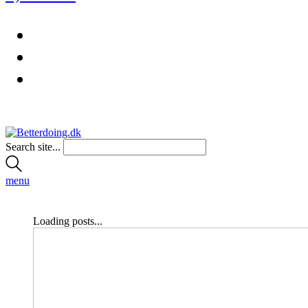
Search site...
menu
Loading posts...