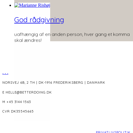
God rådgivning
uafhængig af en anden person, hver gang et komma
skal ændres!
.
.
.
NORSVEJ 6B, 2 TH | DK-1916 FREDERIKSBERG | DANMARK
E HELLE@BETTERDOING.DK
M +45 3144 1563
CVR DK35545665
PRIVATLIVSPOLITIK