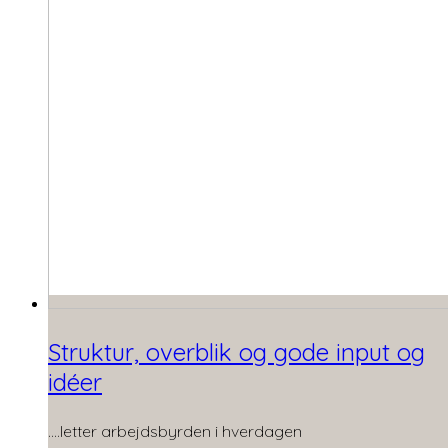
Struktur, overblik og gode input og
idéer
….letter arbejdsbyrden i hverdagen