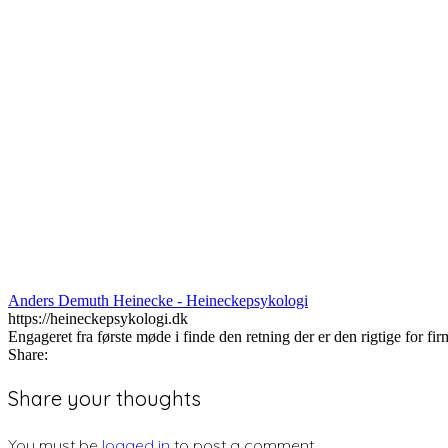
Anders Demuth Heinecke - Heineckepsykologi
https://heineckepsykologi.dk
Engageret fra første møde i finde den retning der er den rigtige for f
Share:
Share your thoughts
You must be
logged in
to post a comment.