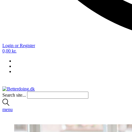
Login or Register
0,00
kr.
Search site...
menu